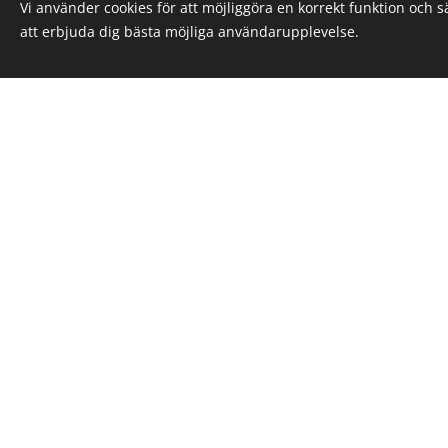
Vi använder cookies för att möjliggöra en korrekt funktion och 
att erbjuda dig bästa möjliga användarupplevelse.
Bo